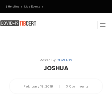
| Helpline
Live Events
Toggl
navig
Posted By
COVID-19
JOSHUA
February 18, 2018
|
0 Comments