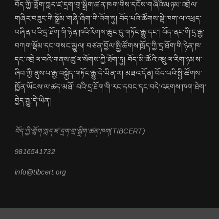
བོད་ཀྱི་གློག་ཀླད་ཛ་དྲག་གྲ་སྒྲིག་ཚན་ཁག་གིས་དངོས་གཞིའི་མཉམ་འབྲེལ་
གཞིར་བཟུང་གི་སྒྲོམ་གཞི་ཞིག་གི་འོག་ཏུ། བོད་པའི་ཚོགས་སྡེ་ཁག་ལ་འཕྲད་
བཞིན་པའི་དྲ་ཐོག་གི་ཉེན་ཁའི་རིགས་ཆུང་དུ་གཏོང་རྒྱུ་དང་། བོད་ནང་གི་དྲ་རྒྱ་
བཀག་སྡོམ་དང་གསང་མྱུལ། བཙན་བྱོལ་སྤྱི་ཚོགས་ཁྲོད་ཀྱི་དྲ་ཐོག་གི་ཉེན་ཁ་
དང་འབྲེལ་བའི་གནས་ཚུལ་སོགས་ཀྱི་ཐོག་ཏུ། བོད་མི་ཚོའི་འཕྲུལ་རིག་ཉམས་
ཞིབ་ཀྱི་ནུས་པ་རྒྱ་བསྐྱེད་གཏོང་རྒྱུ་དེ་ཡིན་ལ། མཐའ་དོན། བོད་པའི་སྤྱི་ཚོགས་
ཁྱོན་ཡོངས་ལ་ཚད་མཐོ་ བའི་དྲ་ཐོག་གི་རང་དབང་དང་བདེ་འཇགས་ཁག་ཐེག་
བྱེད་རྒྱུ་དེ་ཡིན།
བོད་ཀྱི་གློག་ཀླད་ཛ་དྲག་གྲ་སྒྲིག་ཚན་ཁག(TIBCERT)
9816541732
info@tibcert.org