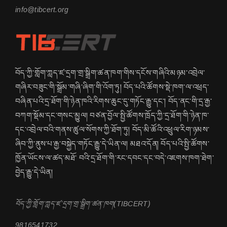
info@tibcert.org
བོད་ཀྱི་གློག་ཀླད་ཛ་དྲག་གྲ་སྒྲིག་ཚན་ཁག་གིས་དངོས་གཞིའི་མཉམ་འབྲེལ་
གཞིར་བཟུང་གི་སྒྲོམ་གཞི་ཞིག་གི་འོག་ཏུ། བོད་པའི་ཚོགས་སྡེ་ཁག་ལ་འཕྲད་
བཞིན་པའི་དྲ་ཐོག་གི་ཉེན་ཁའི་རིགས་ཆུང་དུ་གཏོང་རྒྱུ་དང་། བོད་ནང་གི་དྲ་རྒྱ་
བཀག་སྡོམ་དང་གསང་མྱུལ། བཙན་བྱོལ་སྤྱི་ཚོགས་ཁྲོད་ཀྱི་དྲ་ཐོག་གི་ཉེན་ཁ་
དང་འབྲེལ་བའི་གནས་ཚུལ་སོགས་ཀྱི་ཐོག་ཏུ། བོད་མི་ཚོའི་འཕྲུལ་རིག་ཉམས་
ཞིབ་ཀྱི་ནུས་པ་རྒྱ་བསྐྱེད་གཏོང་རྒྱུ་དེ་ཡིན་ལ། མཐའ་དོན། བོད་པའི་སྤྱི་ཚོགས་
ཁྱོན་ཡོངས་ལ་ཚད་མཐོ་ བའི་དྲ་ཐོག་གི་རང་དབང་དང་བདེ་འཇགས་ཁག་ཐེག་
བྱེད་རྒྱུ་དེ་ཡིན།
བོད་ཀྱི་གློག་ཀླད་ཛ་དྲག་གྲ་སྒྲིག་ཚན་ཁག(TIBCERT)
9816541732