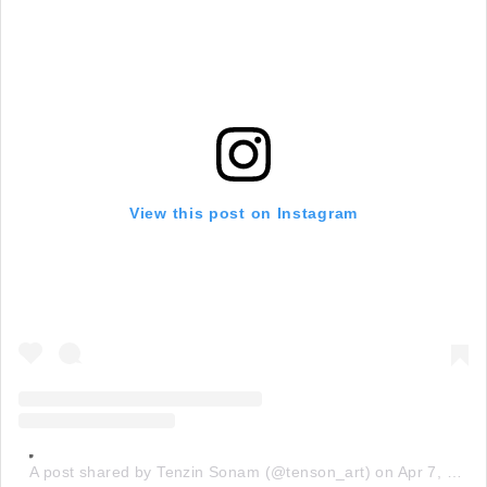
View this post on Instagram
A post shared by Tenzin Sonam (@tenson_art)
on
Apr 7, 2020 at 1:18am PDT