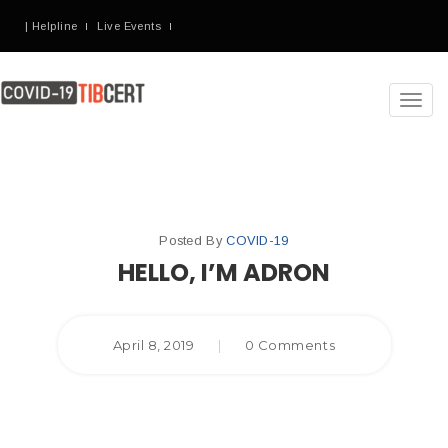
| Helpline
Live Events
Toggl
navig
Posted By
COVID-19
HELLO, I’M ADRON
April 8, 2019
|
0 Comments