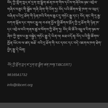
བོད་ཀྱི་གློག་ཀླད་ཛ་དྲག་གྲ་སྒྲིག་ཚན་ཁག་གིས་དངོས་གཞིའི་མཉམ་འབྲེལ་
གཞིར་བཟུང་གི་སྒྲོམ་གཞི་ཞིག་གི་འོག་ཏུ། བོད་པའི་ཚོགས་སྡེ་ཁག་ལ་འཕྲད་
བཞིན་པའི་དྲ་ཐོག་གི་ཉེན་ཁའི་རིགས་ཆུང་དུ་གཏོང་རྒྱུ་དང་། བོད་ནང་གི་དྲ་རྒྱ་
བཀག་སྡོམ་དང་གསང་མྱུལ། བཙན་བྱོལ་སྤྱི་ཚོགས་ཁྲོད་ཀྱི་དྲ་ཐོག་གི་ཉེན་ཁ་
དང་འབྲེལ་བའི་གནས་ཚུལ་སོགས་ཀྱི་ཐོག་ཏུ། བོད་མི་ཚོའི་འཕྲུལ་རིག་ཉམས་
ཞིབ་ཀྱི་ནུས་པ་རྒྱ་བསྐྱེད་གཏོང་རྒྱུ་དེ་ཡིན་ལ། མཐའ་དོན། བོད་པའི་སྤྱི་ཚོགས་
ཁྱོན་ཡོངས་ལ་ཚད་མཐོ་ བའི་དྲ་ཐོག་གི་རང་དབང་དང་བདེ་འཇགས་ཁག་ཐེག་
བྱེད་རྒྱུ་དེ་ཡིན།
བོད་ཀྱི་གློག་ཀླད་ཛ་དྲག་གྲ་སྒྲིག་ཚན་ཁག(TIBCERT)
9816541732
info@tibcert.org