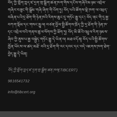
བོད་ཀྱི་གློག་ཀླད་ཛ་དྲག་གྲ་སྒྲིག་ཚན་ཁག་གིས་དངོས་གཞིའི་མཉམ་འབྲེལ་
གཞིར་བཟུང་གི་སྒྲོམ་གཞི་ཞིག་གི་འོག་ཏུ། བོད་པའི་ཚོགས་སྡེ་ཁག་ལ་འཕྲད་
བཞིན་པའི་དྲ་ཐོག་གི་ཉེན་ཁའི་རིགས་ཆུང་དུ་གཏོང་རྒྱུ་དང་། བོད་ནང་གི་དྲ་རྒྱ་
བཀག་སྡོམ་དང་གསང་མྱུལ། བཙན་བྱོལ་སྤྱི་ཚོགས་ཁྲོད་ཀྱི་དྲ་ཐོག་གི་ཉེན་ཁ་
དང་འབྲེལ་བའི་གནས་ཚུལ་སོགས་ཀྱི་ཐོག་ཏུ། བོད་མི་ཚོའི་འཕྲུལ་རིག་ཉམས་
ཞིབ་ཀྱི་ནུས་པ་རྒྱ་བསྐྱེད་གཏོང་རྒྱུ་དེ་ཡིན་ལ། མཐའ་དོན། བོད་པའི་སྤྱི་ཚོགས་
ཁྱོན་ཡོངས་ལ་ཚད་མཐོ་ བའི་དྲ་ཐོག་གི་རང་དབང་དང་བདེ་འཇགས་ཁག་ཐེག་
བྱེད་རྒྱུ་དེ་ཡིན།
བོད་ཀྱི་གློག་ཀླད་ཛ་དྲག་གྲ་སྒྲིག་ཚན་ཁག(TIBCERT)
9816541732
info@tibcert.org