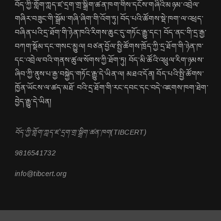
བོད་ཀྱི་གློག་ཀླད་ཛ་དྲག་གྲ་སྒྲིག་ཚན་ཁག་གིས་དངོས་གཞིའི་མཉམ་འབྲེལ་
གཞིར་བཟུང་གི་སྒྲོམ་གཞི་ཞིག་གི་འོག་ཏུ། བོད་པའི་ཚོགས་སྡེ་ཁག་ལ་འཕྲད་
བཞིན་པའི་དྲ་ཐོག་གི་ཉེན་ཁའི་རིགས་ཆུང་དུ་གཏོང་རྒྱུ་དང་། བོད་ནང་གི་དྲ་རྒྱ་
བཀག་སྡོམ་དང་གསང་མྱུལ། བཙན་བྱོལ་སྤྱི་ཚོགས་ཁྲོད་ཀྱི་དྲ་ཐོག་གི་ཉེན་ཁ་
དང་འབྲེལ་བའི་གནས་ཚུལ་སོགས་ཀྱི་ཐོག་ཏུ། བོད་མི་ཚོའི་འཕྲུལ་རིག་ཉམས་
ཞིབ་ཀྱི་ནུས་པ་རྒྱ་བསྐྱེད་གཏོང་རྒྱུ་དེ་ཡིན་ལ། མཐའ་དོན། བོད་པའི་སྤྱི་ཚོགས་
ཁྱོན་ཡོངས་ལ་ཚད་མཐོ་ བའི་དྲ་ཐོག་གི་རང་དབང་དང་བདེ་འཇགས་ཁག་ཐེག་
བྱེད་རྒྱུ་དེ་ཡིན།
བོད་ཀྱི་གློག་ཀླད་ཛ་དྲག་གྲ་སྒྲིག་ཚན་ཁག(TIBCERT)
9816541732
info@tibcert.org