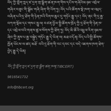
བོད་ཀྱི་གློག་ཀླད་ཛ་དྲག་གྲ་སྒྲིག་ཚན་ཁག་གིས་དངོས་གཞིའི་མཉམ་འབྲེལ་
གཞིར་བཟུང་གི་སྒྲོམ་གཞི་ཞིག་གི་འོག་ཏུ། བོད་པའི་ཚོགས་སྡེ་ཁག་ལ་འཕྲད་
བཞིན་པའི་དྲ་ཐོག་གི་ཉེན་ཁའི་རིགས་ཆུང་དུ་གཏོང་རྒྱུ་དང་། བོད་ནང་གི་དྲ་རྒྱ་
བཀག་སྡོམ་དང་གསང་མྱུལ། བཙན་བྱོལ་སྤྱི་ཚོགས་ཁྲོད་ཀྱི་དྲ་ཐོག་གི་ཉེན་ཁ་
དང་འབྲེལ་བའི་གནས་ཚུལ་སོགས་ཀྱི་ཐོག་ཏུ། བོད་མི་ཚོའི་འཕྲུལ་རིག་ཉམས་
ཞིབ་ཀྱི་ནུས་པ་རྒྱ་བསྐྱེད་གཏོང་རྒྱུ་དེ་ཡིན་ལ། མཐའ་དོན། བོད་པའི་སྤྱི་ཚོགས་
ཁྱོན་ཡོངས་ལ་ཚད་མཐོ་ བའི་དྲ་ཐོག་གི་རང་དབང་དང་བདེ་འཇགས་ཁག་ཐེག་
བྱེད་རྒྱུ་དེ་ཡིན།
བོད་ཀྱི་གློག་ཀླད་ཛ་དྲག་གྲ་སྒྲིག་ཚན་ཁག(TIBCERT)
9816541732
info@tibcert.org