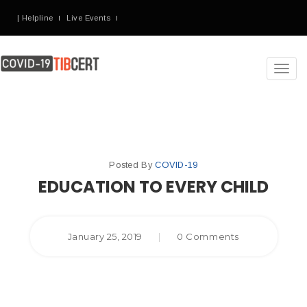
| Helpline
Live Events
Toggl
navig
Posted By
COVID-19
EDUCATION TO EVERY CHILD
January 25, 2019
|
0 Comments