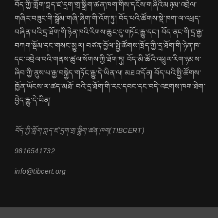
བོད་ཀྱི་གློག་ཀླད་ཛ་དྲག་གྲ་སྒྲིག་ཚན་ཁག་གིས་དངོས་གཞིའི་མཉམ་འབྲེལ་
གཞིར་བཟུང་གི་སྒྲོམ་གཞི་ཞིག་གི་འོག་ཏུ། བོད་པའི་ཚོགས་སྡེ་ཁག་ལ་འཕྲད་
བཞིན་པའི་དྲ་ཐོག་གི་ཉེན་ཁའི་རིགས་ཆུང་དུ་གཏོང་རྒྱུ་དང་། བོད་ནང་གི་དྲ་རྒྱ་
བཀག་སྡོམ་དང་གསང་མྱུལ། བཙན་བྱོལ་སྤྱི་ཚོགས་ཁྲོད་ཀྱི་དྲ་ཐོག་གི་ཉེན་ཁ་
དང་འབྲེལ་བའི་གནས་ཚུལ་སོགས་ཀྱི་ཐོག་ཏུ། བོད་མི་ཚོའི་འཕྲུལ་རིག་ཉམས་
ཞིབ་ཀྱི་ནུས་པ་རྒྱ་བསྐྱེད་གཏོང་རྒྱུ་དེ་ཡིན་ལ། མཐའ་དོན། བོད་པའི་སྤྱི་ཚོགས་
ཁྱོན་ཡོངས་ལ་ཚད་མཐོ་ བའི་དྲ་ཐོག་གི་རང་དབང་དང་བདེ་འཇགས་ཁག་ཐེག་
བྱེད་རྒྱུ་དེ་ཡིན།
བོད་ཀྱི་གློག་ཀླད་ཛ་དྲག་གྲ་སྒྲིག་ཚན་ཁག(TIBCERT)
9816541732
info@tibcert.org