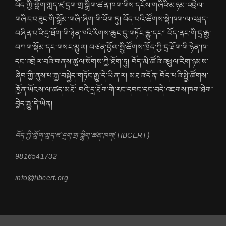
བོད་ཀྱི་གློག་ཀླད་ཛ་དྲག་གྲ་སྒྲིག་ཚན་ཁག་གིས་དངོས་གཞིའི་མཉམ་འབྲེལ་
གཞིར་བཟུང་གི་སྒྲོམ་གཞི་ཞིག་གི་འོག་ཏུ། བོད་པའི་ཚོགས་སྡེ་ཁག་ལ་འཕྲད་
བཞིན་པའི་དྲ་ཐོག་གི་ཉེན་ཁའི་རིགས་ཆུང་དུ་གཏོང་རྒྱུ་དང་། བོད་ནང་གི་དྲ་རྒྱ་
བཀག་སྡོམ་དང་གསང་མྱུལ། བཙན་བྱོལ་སྤྱི་ཚོགས་ཁྲོད་ཀྱི་དྲ་ཐོག་གི་ཉེན་ཁ་
དང་འབྲེལ་བའི་གནས་ཚུལ་སོགས་ཀྱི་ཐོག་ཏུ། བོད་མི་ཚོའི་འཕྲུལ་རིག་ཉམས་
ཞིབ་ཀྱི་ནུས་པ་རྒྱ་བསྐྱེད་གཏོང་རྒྱུ་དེ་ཡིན་ལ། མཐའ་དོན། བོད་པའི་སྤྱི་ཚོགས་
ཁྱོན་ཡོངས་ལ་ཚད་མཐོ་ བའི་དྲ་ཐོག་གི་རང་དབང་དང་བདེ་འཇགས་ཁག་ཐེག་
བྱེད་རྒྱུ་དེ་ཡིན།
བོད་ཀྱི་གློག་ཀླད་ཛ་དྲག་གྲ་སྒྲིག་ཚན་ཁག(TIBCERT)
9816541732
info@tibcert.org