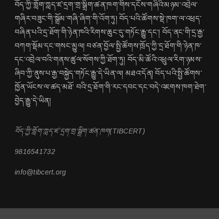
བོད་ཀྱི་གློག་ཀླད་ཛ་དྲག་གྲ་སྒྲིག་ཚན་ཁག་གིས་དངོས་གཞིའི་མཉམ་འབྲེལ་
གཞིར་བཟུང་གི་སྒྲོམ་གཞི་ཞིག་གི་འོག་ཏུ། བོད་པའི་ཚོགས་སྡེ་ཁག་ལ་འཕྲད་
བཞིན་པའི་དྲ་ཐོག་གི་ཉེན་ཁའི་རིགས་ཆུང་དུ་གཏོང་རྒྱུ་དང་། བོད་ནང་གི་དྲ་རྒྱ་
བཀག་སྡོམ་དང་གསང་མྱུལ། བཙན་བྱོལ་སྤྱི་ཚོགས་ཁྲོད་ཀྱི་དྲ་ཐོག་གི་ཉེན་ཁ་
དང་འབྲེལ་བའི་གནས་ཚུལ་སོགས་ཀྱི་ཐོག་ཏུ། བོད་མི་ཚོའི་འཕྲུལ་རིག་ཉམས་
ཞིབ་ཀྱི་ནུས་པ་རྒྱ་བསྐྱེད་གཏོང་རྒྱུ་དེ་ཡིན་ལ། མཐའ་དོན། བོད་པའི་སྤྱི་ཚོགས་
ཁྱོན་ཡོངས་ལ་ཚད་མཐོ་ བའི་དྲ་ཐོག་གི་རང་དབང་དང་བདེ་འཇགས་ཁག་ཐེག་
བྱེད་རྒྱུ་དེ་ཡིན།
བོད་ཀྱི་གློག་ཀླད་ཛ་དྲག་གྲ་སྒྲིག་ཚན་ཁག(TIBCERT)
9816541732
info@tibcert.org