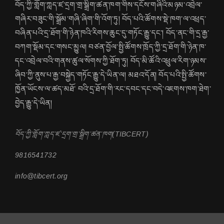
བོད་ཀྱི་གློག་ཀླད་ཛ་དྲག་གྲ་སྒྲིག་ཚན་ཁག་གིས་དངོས་གཞིའི་མཉམ་འབྲེལ་
གཞིར་བཟུང་གི་སྒྲོམ་གཞི་ཞིག་གི་འོག་ཏུ། བོད་པའི་ཚོགས་སྡེ་ཁག་ལ་འཕྲད་
བཞིན་པའི་དྲ་ཐོག་གི་ཉེན་ཁའི་རིགས་ཆུང་དུ་གཏོང་རྒྱུ་དང་། བོད་ནང་གི་དྲ་རྒྱ་
བཀག་སྡོམ་དང་གསང་མྱུལ། བཙན་བྱོལ་སྤྱི་ཚོགས་ཁྲོད་ཀྱི་དྲ་ཐོག་གི་ཉེན་ཁ་
དང་འབྲེལ་བའི་གནས་ཚུལ་སོགས་ཀྱི་ཐོག་ཏུ། བོད་མི་ཚོའི་འཕྲུལ་རིག་ཉམས་
ཞིབ་ཀྱི་ནུས་པ་རྒྱ་བསྐྱེད་གཏོང་རྒྱུ་དེ་ཡིན་ལ། མཐའ་དོན། བོད་པའི་སྤྱི་ཚོགས་
ཁྱོན་ཡོངས་ལ་ཚད་མཐོ་ བའི་དྲ་ཐོག་གི་རང་དབང་དང་བདེ་འཇགས་ཁག་ཐེག་
བྱེད་རྒྱུ་དེ་ཡིན།
བོད་ཀྱི་གློག་ཀླད་ཛ་དྲག་གྲ་སྒྲིག་ཚན་ཁག(TIBCERT)
9816541732
info@tibcert.org