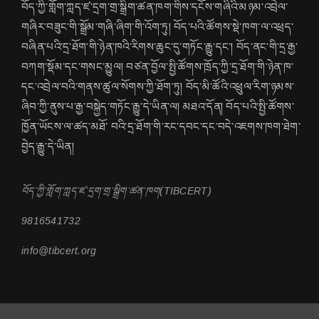
བོད་ཀྱི་གློག་ཀླད་ཛ་དྲག་གྲ་སྒྲིག་ཚན་ཁག་གིས་དངོས་གཞིའི་མཉམ་འབྲེལ་
གཞིར་བཟུང་གི་སྒྲོམ་གཞི་ཞིག་གི་འོག་ཏུ། བོད་པའི་ཚོགས་སྡེ་ཁག་ལ་འཕྲད་
བཞིན་པའི་དྲ་ཐོག་གི་ཉེན་ཁའི་རིགས་ཆུང་དུ་གཏོང་རྒྱུ་དང་། བོད་ནང་གི་དྲ་རྒྱ་
བཀག་སྡོམ་དང་གསང་མྱུལ། བཙན་བྱོལ་སྤྱི་ཚོགས་ཁྲོད་ཀྱི་དྲ་ཐོག་གི་ཉེན་ཁ་
དང་འབྲེལ་བའི་གནས་ཚུལ་སོགས་ཀྱི་ཐོག་ཏུ། བོད་མི་ཚོའི་འཕྲུལ་རིག་ཉམས་
ཞིབ་ཀྱི་ནུས་པ་རྒྱ་བསྐྱེད་གཏོང་རྒྱུ་དེ་ཡིན་ལ། མཐའ་དོན། བོད་པའི་སྤྱི་ཚོགས་
ཁྱོན་ཡོངས་ལ་ཚད་མཐོ་ བའི་དྲ་ཐོག་གི་རང་དབང་དང་བདེ་འཇགས་ཁག་ཐེག་
བྱེད་རྒྱུ་དེ་ཡིན།
བོད་ཀྱི་གློག་ཀླད་ཛ་དྲག་གྲ་སྒྲིག་ཚན་ཁག(TIBCERT)
9816541732
info@tibcert.org