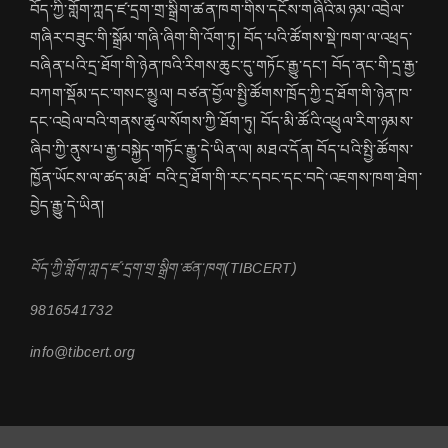
བོད་ཀྱི་གློག་ཀླད་ཛ་དྲག་གྲ་སྒྲིག་ཚན་ཁག་གིས་དངོས་གཞིའི་མཉམ་འབྲེལ་
གཞིར་བཟུང་གི་སྒྲོམ་གཞི་ཞིག་གི་འོག་ཏུ། བོད་པའི་ཚོགས་སྡེ་ཁག་ལ་འཕྲད་
བཞིན་པའི་དྲ་ཐོག་གི་ཉེན་ཁའི་རིགས་ཆུང་དུ་གཏོང་རྒྱུ་དང་། བོད་ནང་གི་དྲ་རྒྱ་
བཀག་སྡོམ་དང་གསང་མྱུལ། བཙན་བྱོལ་སྤྱི་ཚོགས་ཁྲོད་ཀྱི་དྲ་ཐོག་གི་ཉེན་ཁ་
དང་འབྲེལ་བའི་གནས་ཚུལ་སོགས་ཀྱི་ཐོག་ཏུ། བོད་མི་ཚོའི་འཕྲུལ་རིག་ཉམས་
ཞིབ་ཀྱི་ནུས་པ་རྒྱ་བསྐྱེད་གཏོང་རྒྱུ་དེ་ཡིན་ལ། མཐའ་དོན། བོད་པའི་སྤྱི་ཚོགས་
ཁྱོན་ཡོངས་ལ་ཚད་མཐོ་ བའི་དྲ་ཐོག་གི་རང་དབང་དང་བདེ་འཇགས་ཁག་ཐེག་
བྱེད་རྒྱུ་དེ་ཡིན།
བོད་ཀྱི་གློག་ཀླད་ཛ་དྲག་གྲ་སྒྲིག་ཚན་ཁག(TIBCERT)
9816541732
info@tibcert.org