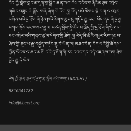
བོད་ཀྱི་གློག་ཀླད་ཛ་དྲག་གྲ་སྒྲིག་ཚན་ཁག་གིས་དངོས་གཞིའི་མཉམ་འབྲེལ་
གཞིར་བཟུང་གི་སྒྲོམ་གཞི་ཞིག་གི་འོག་ཏུ། བོད་པའི་ཚོགས་སྡེ་ཁག་ལ་འཕྲད་
བཞིན་པའི་དྲ་ཐོག་གི་ཉེན་ཁའི་རིགས་ཆུང་དུ་གཏོང་རྒྱུ་དང་། བོད་ནང་གི་དྲ་རྒྱ་
བཀག་སྡོམ་དང་གསང་མྱུལ། བཙན་བྱོལ་སྤྱི་ཚོགས་ཁྲོད་ཀྱི་དྲ་ཐོག་གི་ཉེན་ཁ་
དང་འབྲེལ་བའི་གནས་ཚུལ་སོགས་ཀྱི་ཐོག་ཏུ། བོད་མི་ཚོའི་འཕྲུལ་རིག་ཉམས་
ཞིབ་ཀྱི་ནུས་པ་རྒྱ་བསྐྱེད་གཏོང་རྒྱུ་དེ་ཡིན་ལ། མཐའ་དོན། བོད་པའི་སྤྱི་ཚོགས་
ཁྱོན་ཡོངས་ལ་ཚད་མཐོ་ བའི་དྲ་ཐོག་གི་རང་དབང་དང་བདེ་འཇགས་ཁག་ཐེག་
བྱེད་རྒྱུ་དེ་ཡིན།
བོད་ཀྱི་གློག་ཀླད་ཛ་དྲག་གྲ་སྒྲིག་ཚན་ཁག(TIBCERT)
9816541732
info@tibcert.org