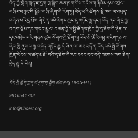
བོད་ཀྱི་གློག་ཀླད་ཛ་དྲག་གྲ་སྒྲིག་ཚན་ཁག་གིས་དངོས་གཞིའི་མཉམ་འབྲེལ་
གཞིར་བཟུང་གི་སྒྲོམ་གཞི་ཞིག་གི་འོག་ཏུ། བོད་པའི་ཚོགས་སྡེ་ཁག་ལ་འཕྲད་
བཞིན་པའི་དྲ་ཐོག་གི་ཉེན་ཁའི་རིགས་ཆུང་དུ་གཏོང་རྒྱུ་དང་། བོད་ནང་གི་དྲ་རྒྱ་
བཀག་སྡོམ་དང་གསང་མྱུལ། བཙན་བྱོལ་སྤྱི་ཚོགས་ཁྲོད་ཀྱི་དྲ་ཐོག་གི་ཉེན་ཁ་
དང་འབྲེལ་བའི་གནས་ཚུལ་སོགས་ཀྱི་ཐོག་ཏུ། བོད་མི་ཚོའི་འཕྲུལ་རིག་ཉམས་
ཞིབ་ཀྱི་ནུས་པ་རྒྱ་བསྐྱེད་གཏོང་རྒྱུ་དེ་ཡིན་ལ། མཐའ་དོན། བོད་པའི་སྤྱི་ཚོགས་
ཁྱོན་ཡོངས་ལ་ཚད་མཐོ་ བའི་དྲ་ཐོག་གི་རང་དབང་དང་བདེ་འཇགས་ཁག་ཐེག་
བྱེད་རྒྱུ་དེ་ཡིན།
བོད་ཀྱི་གློག་ཀླད་ཛ་དྲག་གྲ་སྒྲིག་ཚན་ཁག(TIBCERT)
9816541732
info@tibcert.org