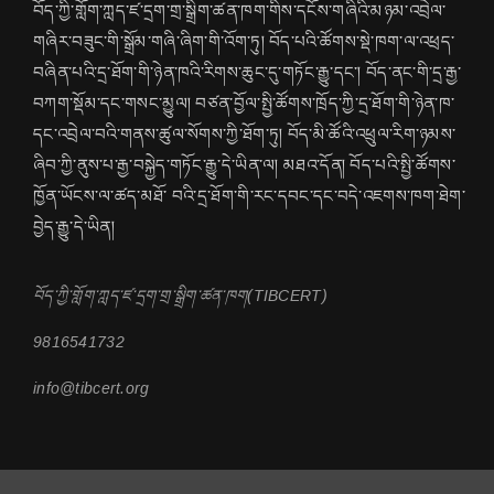
བོད་ཀྱི་གློག་ཀླད་ཛ་དྲག་གྲ་སྒྲིག་ཚན་ཁག་གིས་དངོས་གཞིའི་མཉམ་འབྲེལ་
གཞིར་བཟུང་གི་སྒྲོམ་གཞི་ཞིག་གི་འོག་ཏུ། བོད་པའི་ཚོགས་སྡེ་ཁག་ལ་འཕྲད་
བཞིན་པའི་དྲ་ཐོག་གི་ཉེན་ཁའི་རིགས་ཆུང་དུ་གཏོང་རྒྱུ་དང་། བོད་ནང་གི་དྲ་རྒྱ་
བཀག་སྡོམ་དང་གསང་མྱུལ། བཙན་བྱོལ་སྤྱི་ཚོགས་ཁྲོད་ཀྱི་དྲ་ཐོག་གི་ཉེན་ཁ་
དང་འབྲེལ་བའི་གནས་ཚུལ་སོགས་ཀྱི་ཐོག་ཏུ། བོད་མི་ཚོའི་འཕྲུལ་རིག་ཉམས་
ཞིབ་ཀྱི་ནུས་པ་རྒྱ་བསྐྱེད་གཏོང་རྒྱུ་དེ་ཡིན་ལ། མཐའ་དོན། བོད་པའི་སྤྱི་ཚོགས་
ཁྱོན་ཡོངས་ལ་ཚད་མཐོ་ བའི་དྲ་ཐོག་གི་རང་དབང་དང་བདེ་འཇགས་ཁག་ཐེག་
བྱེད་རྒྱུ་དེ་ཡིན།
བོད་ཀྱི་གློག་ཀླད་ཛ་དྲག་གྲ་སྒྲིག་ཚན་ཁག(TIBCERT)
9816541732
info@tibcert.org