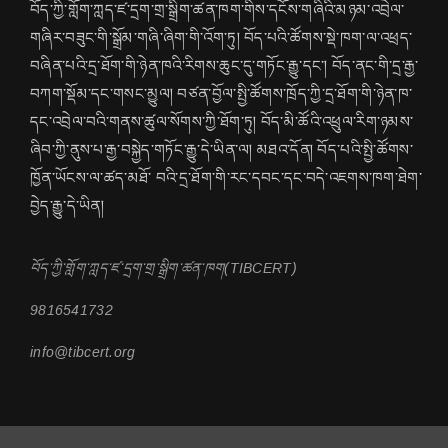
བོད་ཀྱི་གློག་ཀླད་ཛ་དྲག་གྲ་སྒྲིག་ཚན་ཁག་གིས་དངོས་གཞིའི་མཉམ་འབྲེལ་
གཞིར་བཟུང་གི་སྒྲོམ་གཞི་ཞིག་གི་འོག་ཏུ། བོད་པའི་ཚོགས་སྡེ་ཁག་ལ་འཕྲད་
བཞིན་པའི་དྲ་ཐོག་གི་ཉེན་ཁའི་རིགས་ཆུང་དུ་གཏོང་རྒྱུ་དང་། བོད་ནང་གི་དྲ་རྒྱ་
བཀག་སྡོམ་དང་གསང་མྱུལ། བཙན་བྱོལ་སྤྱི་ཚོགས་ཁྲོད་ཀྱི་དྲ་ཐོག་གི་ཉེན་ཁ་
དང་འབྲེལ་བའི་གནས་ཚུལ་སོགས་ཀྱི་ཐོག་ཏུ། བོད་མི་ཚོའི་འཕྲུལ་རིག་ཉམས་
ཞིབ་ཀྱི་ནུས་པ་རྒྱ་བསྐྱེད་གཏོང་རྒྱུ་དེ་ཡིན་ལ། མཐའ་དོན། བོད་པའི་སྤྱི་ཚོགས་
ཁྱོན་ཡོངས་ལ་ཚད་མཐོ་ བའི་དྲ་ཐོག་གི་རང་དབང་དང་བདེ་འཇགས་ཁག་ཐེག་
བྱེད་རྒྱུ་དེ་ཡིན།
བོད་ཀྱི་གློག་ཀླད་ཛ་དྲག་གྲ་སྒྲིག་ཚན་ཁག(TIBCERT)
9816541732
info@tibcert.org