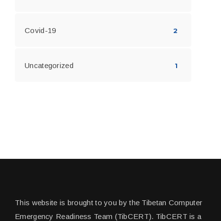
Covid-19
2
Uncategorized
1
This website is brought to you by the Tibetan Computer
Emergency Readiness Team (TibCERT). TibCERT is a