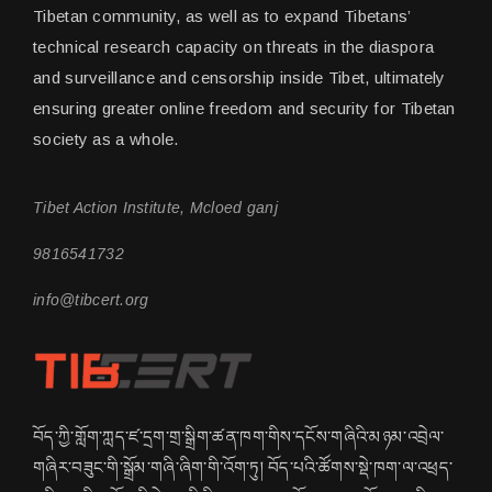
Tibetan community, as well as to expand Tibetans’
technical research capacity on threats in the diaspora
and surveillance and censorship inside Tibet, ultimately
ensuring greater online freedom and security for Tibetan
society as a whole.
Tibet Action Institute, Mcloed ganj
9816541732
info@tibcert.org
བོད་ཀྱི་གློག་ཀླད་ཛ་དྲག་གྲ་སྒྲིག་ཚན་ཁག་གིས་དངོས་གཞིའི་མཉམ་འབྲེལ་
གཞིར་བཟུང་གི་སྒྲོམ་གཞི་ཞིག་གི་འོག་ཏུ། བོད་པའི་ཚོགས་སྡེ་ཁག་ལ་འཕྲད་