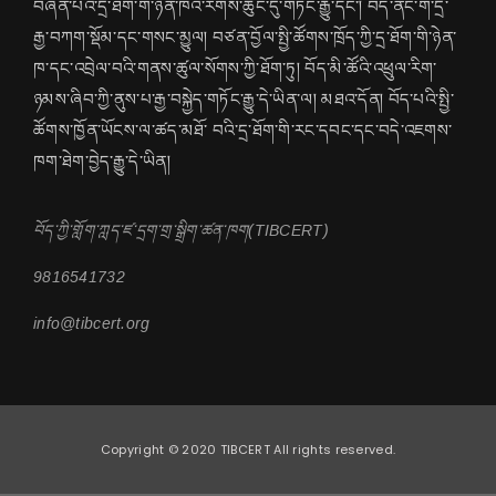
བཞིན་པའི་དྲ་ཐོག་གི་ཉེན་ཁའི་རིགས་ཆུང་དུ་གཏོང་རྒྱུ་དང་། བོད་ནང་གི་དྲ་
རྒྱ་བཀག་སྡོམ་དང་གསང་མྱུལ། བཙན་བྱོལ་སྤྱི་ཚོགས་ཁྲོད་ཀྱི་དྲ་ཐོག་གི་ཉེན་
ཁ་དང་འབྲེལ་བའི་གནས་ཚུལ་སོགས་ཀྱི་ཐོག་ཏུ། བོད་མི་ཚོའི་འཕྲུལ་རིག་
ཉམས་ཞིབ་ཀྱི་ནུས་པ་རྒྱ་བསྐྱེད་གཏོང་རྒྱུ་དེ་ཡིན་ལ། མཐའ་དོན། བོད་པའི་སྤྱི་
ཚོགས་ཁྱོན་ཡོངས་ལ་ཚད་མཐོ་ བའི་དྲ་ཐོག་གི་རང་དབང་དང་བདེ་འཇགས་
ཁག་ཐེག་བྱེད་རྒྱུ་དེ་ཡིན།
བོད་ཀྱི་གློག་ཀླད་ཛ་དྲག་གྲ་སྒྲིག་ཚན་ཁག(TIBCERT)
9816541732
info@tibcert.org
Copyright © 2020 TIBCERT All rights reserved.