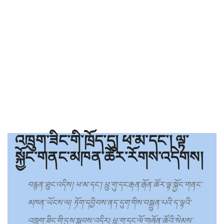
འཁྲུག་ཟིང་གི་ཁྲོད་དུ། ཕ་མ་དང་། ལྟ་
སྐྱོང་གནང་མཁན་ཚོར་རོགས་འདེགས།
བརྙན་ཐུང་འདིས། ཕ་མ་དང་། ཕྲུ་གུ་དང་རྒན་རྒོན་ཚོར་ལྟ་སྐྱོང་གནང་
མཁན་ཡོངས་ལ། ཏོག་དབྱིབས་ནད་དུག་གིས་བསྐྲུན་པའི་ད་ལྟའི་
འཁྲུག་ཟིང་གི་དུས་སྐབས་འདིར། ཕྲུ་གུ་དང་ལོ་གཞོན་ཚོའི་སེམས་