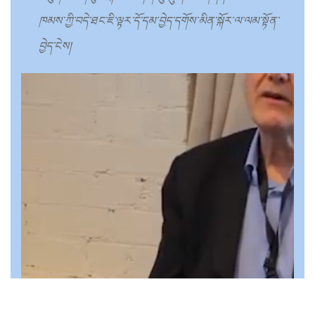
ཁམས་ཀྱི་བདེ་ཐང་ཇི་ལྟར་དོ་དམ་བྱེད་དགོས་མིན་སྐོར་ལ་ལམ་སྟོན་
བྱེད་ངེས།