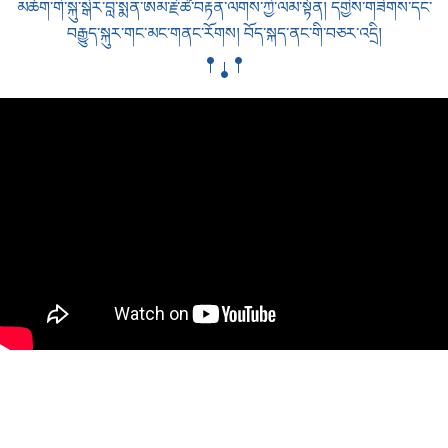
མཆོག་གི་སྐུ་སྒེར་བླ་སྨན་ཨམ་རྗེ་ཚེ་བརྟན་ལགས་ཀྱི་ལམ་སྟོན། དགྱེས་གཟིགས་དང་
བརྒྱུད་སྐུར་གང་མང་གནང་རོགས། བོད་སྐད་ནང་གི་བཅར་འདྲི།