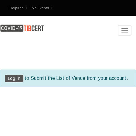
| Helpline
Live Events
Toggl
navig
to Submit the List of Venue from your account.
Log In