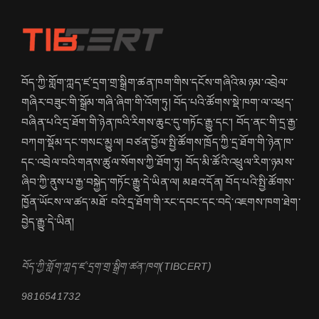
བོད་ཀྱི་གློག་ཀླད་ཛ་དྲག་གྲ་སྒྲིག་ཚན་ཁག་གིས་དངོས་གཞིའི་མཉམ་འབྲེལ་
གཞིར་བཟུང་གི་སྒྲོམ་གཞི་ཞིག་གི་འོག་ཏུ། བོད་པའི་ཚོགས་སྡེ་ཁག་ལ་འཕྲད་
བཞིན་པའི་དྲ་ཐོག་གི་ཉེན་ཁའི་རིགས་ཆུང་དུ་གཏོང་རྒྱུ་དང་། བོད་ནང་གི་དྲ་རྒྱ་
བཀག་སྡོམ་དང་གསང་མྱུལ། བཙན་བྱོལ་སྤྱི་ཚོགས་ཁྲོད་ཀྱི་དྲ་ཐོག་གི་ཉེན་ཁ་
དང་འབྲེལ་བའི་གནས་ཚུལ་སོགས་ཀྱི་ཐོག་ཏུ། བོད་མི་ཚོའི་འཕྲུལ་རིག་ཉམས་
ཞིབ་ཀྱི་ནུས་པ་རྒྱ་བསྐྱེད་གཏོང་རྒྱུ་དེ་ཡིན་ལ། མཐའ་དོན། བོད་པའི་སྤྱི་ཚོགས་
ཁྱོན་ཡོངས་ལ་ཚད་མཐོ་ བའི་དྲ་ཐོག་གི་རང་དབང་དང་བདེ་འཇགས་ཁག་ཐེག་
བྱེད་རྒྱུ་དེ་ཡིན།
བོད་ཀྱི་གློག་ཀླད་ཛ་དྲག་གྲ་སྒྲིག་ཚན་ཁག(TIBCERT)
9816541732