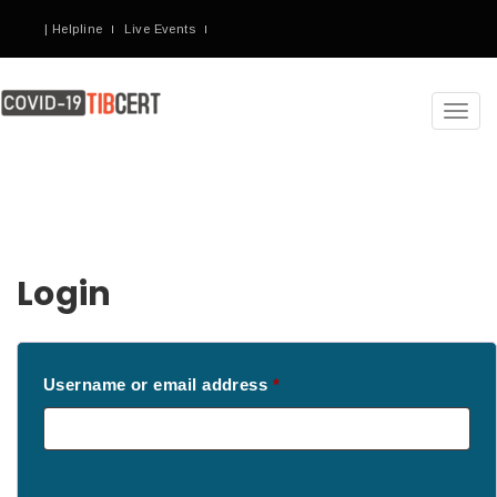
| Helpline
Live Events
Toggl
navig
Login
Required
Username or email address
*