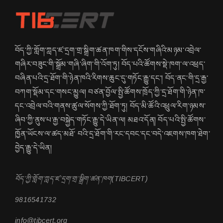
བོད་ཀྱི་གློག་ཀླད་ཛ་དྲག་གྲ་སྒྲིག་ཚན་ཁག་གིས་དངོས་གཞིའི་མཉམ་འབྲེལ་
གཞིར་བཟུང་གི་སྒྲོམ་གཞི་ཞིག་གི་འོག་ཏུ། བོད་པའི་ཚོགས་སྡེ་ཁག་ལ་འཕྲད་
བཞིན་པའི་དྲ་ཐོག་གི་ཉེན་ཁའི་རིགས་ཆུང་དུ་གཏོང་རྒྱུ་དང་། བོད་ནང་གི་དྲ་རྒྱ་
བཀག་སྡོམ་དང་གསང་མྱུལ། བཙན་བྱོལ་སྤྱི་ཚོགས་ཁྲོད་ཀྱི་དྲ་ཐོག་གི་ཉེན་ཁ་
དང་འབྲེལ་བའི་གནས་ཚུལ་སོགས་ཀྱི་ཐོག་ཏུ། བོད་མི་ཚོའི་འཕྲུལ་རིག་ཉམས་
ཞིབ་ཀྱི་ནུས་པ་རྒྱ་བསྐྱེད་གཏོང་རྒྱུ་དེ་ཡིན་ལ། མཐའ་དོན། བོད་པའི་སྤྱི་ཚོགས་
ཁྱོན་ཡོངས་ལ་ཚད་མཐོ་ བའི་དྲ་ཐོག་གི་རང་དབང་དང་བདེ་འཇགས་ཁག་ཐེག་
བྱེད་རྒྱུ་དེ་ཡིན།
བོད་ཀྱི་གློག་ཀླད་ཛ་དྲག་གྲ་སྒྲིག་ཚན་ཁག(TIBCERT)
9816541732
info@tibcert.org