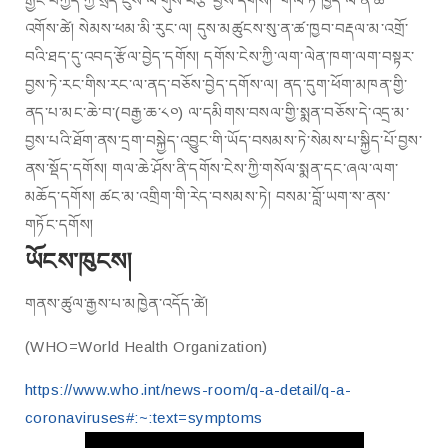
རྒྱང་བཀྱེད་ཀྱི་སྲིད་ཇུས་ལ་གུས་བརྩི་བྱས་དགོས། གལ་ཏེ་ཁྱེད་ལ་ན་ཚ་
འགོས་ཚེ། སེམས་ཕམ་མི་རུང་ལ། དུས་མཚུངས་སུ་ན་ཚ་ཁྱབ་བརྡལ་མ་འགྲོ་
བའི་ཐད་དུ་འབད་རྩོལ་བྱེད་དགོས། དགོས་ངེས་ཀྱི་ལག་ལེན་ཁག་ལག་བསྟར་
བྱས་ཏེ་རང་གིས་རང་ལ་ནད་བཅོས་བྱེད་དགོས་ལ།
ནད་དུག་ཕོག་མཁན་གྱི་
ནད་པ་མང་ཆེ་བ་(བརྒྱ་ཆ་༨༠) ལ་དམིགས་བསལ་གྱི་སྨན་བཅོས་དེ་འདྲ་མ་
བྱས་པའི་ཐོག་ནས་དྲག་བསྐྱེད་འབྱུང་གི་ཡོད་བསམས་ཏེ་སེམས་པ་སྐྱིད་པོ་བྱས་
ནས་སྡོད་དགོས། གལ་ཆེ་ཤོས་ནི་དགོས་ངེས་ཀྱི་གསོལ་སྨན་དང་ཞལ་ལག་
མཆོད་དགོས། ཚང་མ་འགྲིག་གི་རེད་བསམས་ཏེ། བསམ་བློ་ཡག་ས་ནས་
གཏོང་དགོས།
ཡོངས་ཁུངས།
གནས་ཚུལ་རྒྱས་པ་མཁྱེན་འདོད་ཚེ།
(WHO=World Health Organization)
https://www.who.int/news-room/q-a-detail/q-a-
coronaviruses#:~:text=symptoms