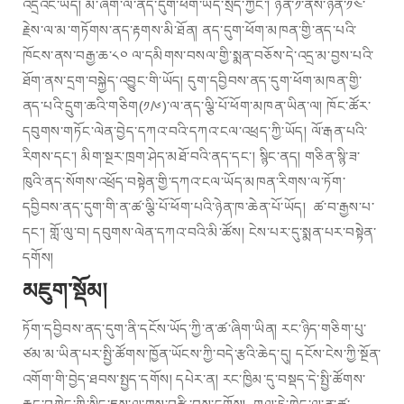
འདྲའང་ཡོད། མི་ཞིག་ལ་ནད་དུག་ཕོག་ཡོད་སྲིད་ཀྱང་། ཉིན་༡་ནས་ཉིན་༡༤་
རྗེས་ལ་མ་གཏོགས་ནད་རྟགས་མི་ཐོན། ནད་དུག་ཕོག་མཁན་གྱི་ནད་པའི་
ཁོངས་ནས་བརྒྱ་ཆ་༨༠ ལ་དམིགས་བསལ་གྱི་སྨན་བཅོས་དེ་འདྲ་མ་བྱས་པའི་
ཐོག་ནས་དྲག་བསྐྱེད་འབྱུང་གི་ཡོད། དུག་དབྱིབས་ནད་དུག་ཕོག་མཁན་གྱི་
ནད་པའི་དྲུག་ཆའི་གཅིག(༡/༦)་ལ་ནད་ལྕི་པོ་ཕོག་མཁན་ཡིན་ལ། ཁོང་ཚོར་
དབུགས་གཏོང་ལེན་བྱེད་དཀའ་བའི་དཀའ་ངལ་འཕྲད་ཀྱི་ཡོད། ལོ་རྒན་པའི་
རིགས་དང་། མིག་སྔར་ཁྲག་ཤེད་མཐོ་བའི་ནད་དང་། སྙིང་ནད། གཅིན་སྙི་ཟ་
ཁུའི་ནད་སོགས་འཕྲོད་བསྟེན་གྱི་དཀའ་ངལ་ཡོད་མཁན་རིགས་ལ་ཏོག་
དབྱིབས་ནད་དུག་གི་ན་ཚ་ལྕི་པོ་ཕོག་པའི་ཉེན་ཁ་ཆེན་པོ་ཡོད། ཚ་བ་རྒྱས་པ་
དང་། གློ་ལུ་བ། དབུགས་ལེན་དཀའ་བའི་མི་ཚོས། ངེས་པར་དུ་སྨན་པར་བསྟེན་
དགོས།
མཇུག་སྡོམ།
ཏོག་དབྱིབས་ནད་དུག་ནི་དངོས་ཡོད་ཀྱི་ན་ཚ་ཞིག་ཡིན། རང་ཉིད་གཅིག་པུ་
ཙམ་མ་ཡིན་པར་སྤྱི་ཚོགས་ཁྱོན་ཡོངས་ཀྱི་བདེ་རྩའི་ཆེད་དུ། དངོས་ངེས་ཀྱི་སྔོན་
འགོག་གི་བྱེད་ཐབས་སྤྱད་དགོས། དཔེར་ན། རང་ཁྱིམ་དུ་བསྡད་དེ་སྤྱི་ཚོགས་