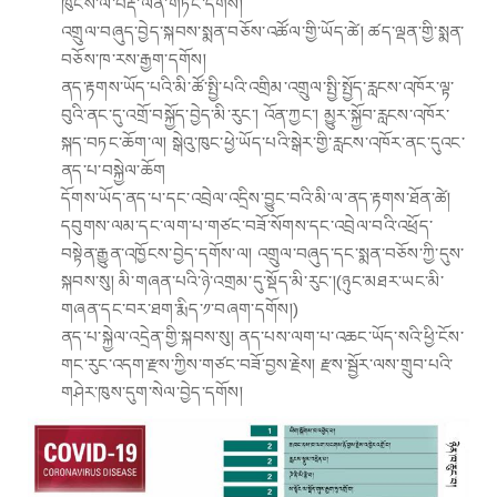
ཁུངས་ལ་བརྡ་ལན་གཏོང་དགོས།
འགྲུལ་བཞུད་བྱེད་སྐབས་སྨན་བཅོས་འཚོལ་གྱི་ཡོད་ཚེ། ཚད་ལྡན་གྱི་སྨན་
བཅོས་ཁ་རས་རྒྱག་དགོས།
ནད་རྟགས་ཡོད་པའི་མི་ཚོ་སྤྱི་པའི་འགྲིམ་འགྲུལ་སྤྱི་སྤྱོད་རླངས་འཁོར་ལྟ་
བུའི་ནང་དུ་འགྲོ་བསྐྱོད་བྱེད་མི་རུང་། འོན་ཀྱང་། མྱུར་སྐྱོབ་རླངས་འཁོར་
སྐད་བཏང་ཆོག་ལ། སྒེའུ་ཁུང་ཕྱེ་ཡོད་པའི་སྒེར་གྱི་རླངས་འཁོར་ནང་དུའང་
ནད་པ་བསྐྱེལ་ཆོག
དོགས་ཡོད་ནད་པ་དང་འབྲེལ་འདྲིས་བྱུང་བའི་མི་ལ་ནད་རྟགས་ཐོན་ཚེ།
དབུགས་ལམ་དང་ལག་པ་གཙང་བཟོ་སོགས་དང་འབྲེལ་བའི་འཕྲོད་
བསྟེན་རྒྱུན་འཁྱོངས་བྱེད་དགོས་ལ། འགྲུལ་བཞུད་དང་སྨན་བཅོས་ཀྱི་དུས་
སྐབས་སུ། མི་གཞན་པའི་ཉེ་འགྲམ་དུ་སྡོད་མི་རུང་།(ཉུང་མཐར་ཡང་མི་
གཞན་དང་བར་ཐག་རྨིད་༡་བཞག་དགོས།)
ནད་པ་སྐྱེལ་འདྲེན་གྱི་སྐབས་སུ། ནད་པས་ལག་པ་འཆང་ཡོད་སའི་ཕྱི་ངོས་
གང་རུང་འདག་རྫས་ཀྱིས་གཙང་བཟོ་བྱས་རྗེས། རྫས་སྦྱོར་ལས་གྲུབ་པའི་
གཤེར་ཁུས་དུག་སེལ་བྱེད་དགོས།