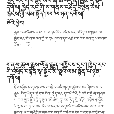
ཁྱེད་རང་གི་གཟུགས་གཞི་མི་བདེ་ན། ཁྱིམ་དུ་སྡོད་
དགོས། ཁྱེད་རང་གི་ས་གནས་འཕྲོད་བསྟེན་ལས་
ཁུངས་ཀྱི་ལམ་སྟོན་ཁག་ལ་ཉན་དགོས།
ཅིའི་ཕྱིར།
རྒྱལ་ཁབ་རིམ་པ་དང་། ས་གནས་རིམ་པའི་དབང་འཛིན་ལས་ཁུངས་ལ།
ཁྱེད་རང་གི་ས་གནས་ཀྱི་གནས་སྟངས་དང་འབྲེལ་བའི་གནས་ཚུལ་གསར་
ཤོས་ཁག་ཡོད།
གནས་ཚུལ་རྒྱུས་ལོན་རྒྱུན་འཁྱོངས་དང་། ཁྱེད་རང་
གི་འཕྲོད་བསྟེན་ལྟ་སྐྱོང་མི་སྣའི་ལམ་སྟོན་ལ་ཉན་
དགོས།
ཏོག་དབྱིབས་ནད་དུག་དང་འབྲེལ་བའི་གནས་ཚུལ་གསར་ཤོས་ཁག་ལ་
རྒྱུས་ལོན་ཡོད་པ་བྱེད་དགོས། ཁྱེད་རང་དང་སོ་སོའི་ཉེ་འཁོར་གྱི་མི་གཞན་
པ་ཁག་སྲུང་སྐྱོབ་བྱེད་ཐུབ་པའི་ཆེད་དུ། རང་ཉིད་ཀྱི་འཕྲོད་བསྟེན་ལྟ་སྐྱོང་
མི་སྣ་དང་། རྒྱལ་ཁབ་རིམ་པ་དང་ས་གནས་རིམ་པའི་དབང་འཛིན་ལས་
ཁུངས། ལས་ཀའི་སྦྱིན་བདག་བཅས་ཀྱིས་ཏོག་དབྱིབས་ནད་དུག་སྐོར་ལ་