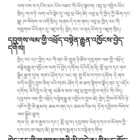
ལག་པས་ཅ་དངོས་མང་པོར་འཆང་གི་ཡོད་སྟབས། འབུ་ཕྲ་འཁྱེར་ཡོང་
སྲིད། གལ་ཏེ་ལག་པའི་སྟེང་དུ་འབུ་ཕྲ་ཡོད་ཚེ། འབུ་ཕྲ་དེ་ཁྱེད་ཀྱི་མིག་དང་
སྣ། ཁ་སོགས་ལ་འགོ་སྲིད། གནས་དེ་དག་ནས། འབུ་ཕྲ་ཁྱེད་རང་གི་
གཟུགས་པོའི་ནང་དུ་འཛུལ་ཏེ། ཁྱེད་རང་ལ་ནད་ཕོག་ཏུ་འཇུག་སྲིད།
དབུགས་ལམ་གྱི་འཕྲོད་བསྟེན་རྒྱུན་འཁྱོངས་བྱེད་
དགོས།
ཁྱེད་རང་དང་ཁྱེད་རང་གི་ནང་མི་སྤུན་ཉེ་ཚོས་དབུགས་ལམ་གྱི་འཕྲོད་
བསྟེན་རྒྱུན་འཁྱོངས་ཡག་པོ་བྱེད་དགོས། དེའི་དོན་ནི། གློ་ལུ་བ་དང་ཧབ་
སྦྲིད་རྒྱག་དུས། གཙང་ཤོག་དང་ཡང་ན། གྲུ་མོས་བཀབ་དགོས། དེ་ནས་
བཀོལ་སྤྱོད་བྱས་ཟིན་པའི་གཙང་ཤོག་དེ་མ་ཐག་སྙིགས་སྣོད་ནང་དུ་འདོར་
དགོས། ཅིའི་ཕྱིར་ཞེ་ན། མཆིལ་མས་འབུ་ཕྲ་ཁྱབ་སྤེལ་གཏོང་གི་ཡོད།
དབུགས་ལམ་གྱི་འཕྲོད་བསྟེན་རྒྱུན་འཁྱོངས་བྱས་ཚེ། ཁྱེད་ཀྱིས་སོ་སོའི་ཉེ་
འཁོར་གྱི་མི་རྣམས། ཆམས་ནད་དང་ཆམས་རིམས། ཏོག་དབྱིབས་སོགས་
ལས་སྐྱོབ་ཐུབ།
གལ་ཏེ། ཚ་བ་རྒྱས་པ་དང་། གློ་ལུ་བ། དབུགས་ལེན་དཀའ་བ་སོགས་ཀྱི་
དཀའ་ངལ་འཕྲད་ཚེ། སྔ་ས་ནས་སྨན་པར་བསྟེན་དགོས།