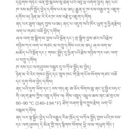
དབུགས་གཏོང་ལེན་གྱི་སྐབས་སུ་ཐོན་པའི་འབུ་ཕྲ་འགོག་ཕྱིར། ནད་པར་
ཁ་རས་མཁོ་སྤྲོད་བྱེད་དགོས་པར་མ་ཟད། རྒྱུན་དུ་ཁ་རས་བརྒྱབ་ཏུ་འཇུག་
དགོས་ལ། ཉིན་མ་རེ་རེར་ཁ་རས་བརྗེ་རུ་འཇུག་དགོས།
ནད་པར་ཐུག་འཕྲད་བྱས་པའམ། ནད་པ་འདུག་སའི་ཁོར་ཡུག་ཏུ་ཕྱིན་རྗེས།
ལག་པ་གཙང་བཟོ་བྱེད་དགོས།
ཞལ་ལག་གྲ་སྒྲིག་མ་བྱས་པའི་སྔོན་དང་། གྲ་སྒྲིག་བྱས་ཚར་བའི་རྗེས་
གཉིས་ཀར་ལག་པ་གཙང་མ་བཀྲུ་དགོས་པར་མ་ཟད། ཞལ་ལག་མ་
མཆོད་པའི་སྔོན་དང་། གསང་སྤྱོད་དུ་ཕྱིན་པའི་རྗེས་གཉིས་ཀར་ཡང་ལག་
པ་བཀྲུ་དགོས།
ཁ་རས་དང་ལག་ཤུབས་བསྐྱར་དུ་བཀོལ་སྤྱོད་མ་བྱེད།
ཉིན་མ་རེ་རེར་གསང་སྤྱོད་དང་ཁྲུས་ཁང་གི་རྩིག་ངོས་སོགས་གཙང་བཟོ་
དང་དུག་སེལ་བྱེད་དགོས།
ནད་པའི་དུག་ལོག་དང་། རས་གདན། ཨ་ཅོར་སོགས་ཆུ་ནང་དུ་སྤྱིར་བཏང་
གི་འདག་རྫས་ཀྱིས་འཁྲུ་དགོས་ལ། གོས་འཁྲུད་འཕྲུལ་ཆས་ནང་ཚ་གྲངས་
60–90 °C (140–194 °F) ཐོག་བཞག་སྟེ་བཀྲུས་རྗེས། ཡག་པོ་
བསྐམ་དགོས།
ནད་པར་ལྟ་སྐྱོང་བྱེད་པའི་བརྒྱུད་རིམ་ཁྲོད་དུ་བཀོལ་སྤྱོད་བྱས་པའི་ཁ་རས་
དང་ལག་ཤུབས། དེ་མིན་གྱི་གད་སྙིགས་སོགས། ཕྱི་ལ་མ་གཡུག་གོང་།