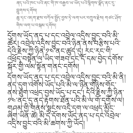
ནད་པའི་ཁང་པའི་ནང་གི་ཁ་བརྒྱབ་ཡ་ཡོད་པའི་སྙིགས་སྣོད་ནང་དུ་
བླུགས་དགོས།
ཆུ་དང་འདག་རྫས་བཀོལ་སྤྱོད་བྱས་ཏེ་ལག་པར་བཀྲུས་རྗེས། གཙང་ཤོག་
གིས་ལག་པ་བསྐམ་དགོས།
དོགས་ཡོད་ནད་པ་དང་འབྲེལ་འདྲིས་བྱུང་བའི་མི་
ཚོར། འབྲེལ་འདྲིས་བྱུང་བའི་ཉིན་ནས་བརྩིས་པའི་
དེའི་རྗེས་ཀྱི་ཉིན་༡༤་ནང་ཚུད་དུ། རང་རང་གི་
འཕྲོད་བསྟེན་ལ་ཡིད་གཟབ་དང་དོ་དམ་བྱེད་དགོས་
སྐོར་གྱི་ལམ་སྟོན་གནང་དགོས།
དོགས་ཡོད་ནད་པ་དང་འབྲེལ་འདྲིས་བྱུང་བའི་མི་ནི།
ནད་དུག་འགོས་ཡོད་པའི་མི་ལ་ཉིན་གཉིས་གོང་
ནས་ཐུག་འཕྲད་བྱས་ཡོད་པ་དང་། དེའི་རྗེས་ཀྱི་ཉིན་
༡༤་ནང་དུ་ནད་རྟགས་ཐོན་པའི་མི་ལ་གོ་དགོས་ལ།
གཤམ་གྱི་གནས་སྟངས་འདི་དག་ལ་འཕྲད་མྱོང་
ཞིག་ཡིན་ཚེ། མི་དེ་དོགས་ཡོད་ནད་པ་དང་འབྲེལ་
འདྲིས་བྱུང་བའི་མི་ཆགས་ཀྱི་ཡོད།