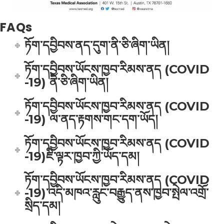
FAQs
ཏོག་དབྱིབས་ནད་དུག་ནི་ཅི་ཞིག་ཡིན།
ཏོག་དབྱིབས་ཡོངས་ཁྱབ་རིམས་ནད (COVID
-19) ནི་ཅི་ཞིག་ཡིན།
ཏོག་དབྱིབས་ཡོངས་ཁྱབ་རིམས་ནད (COVID
-19) ལ་ནད་རྟགས་གང་དག་ཡོད།
ཏོག་དབྱིབས་ཡོངས་ཁྱབ་རིམས་ནད (COVID
-19)ཇི་ལྟར་ཁྱབ་ཀྱི་ཡོད་དམ།
ཏོག་དབྱིབས་ཡོངས་ཁྱབ་རིམས་ནད (COVID
-19)་འདི་མཁའ་རླུང་བརྒྱུད་ནས་ཁྱབ་སྤེལ་འགྲོ་
སྲིད་དམ།