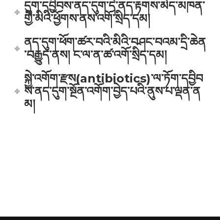
དུག་དབྱིབས་ནད་དུག་དེ་ནད་རྟགས་མེད་མཁན་
གྱི་མིའི་ཕྱོགས་ནས་འགོ་སྲིད་དམ།
ནད་དུག་ཕོག་ཚར་བའི་མིའི་བཤང་བའམ་དྲི་ཆེན
་བརྒྱུད་ནས། ང་ལ་ན་ཚ་འགོ་སྲིད་དམ།
སྐྱེ་འགོག་རྫས(antibiotics)་ལ་ཏོག་དབྱིབ
ས་ནད་དུག་སྔོན་འགོག་བྱེད་པའི་ནུས་པ་ལྡན་ན
མ།