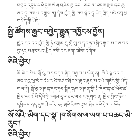
བཅུད་འདུས་པའི་དུག་སེལ་བཤེར་ཆུ་དང་། ཡང་ན། འདག་རྫས་དང་ཆུ་
ནང་དུ་ལག་པ་བཀྲུས་ན། དེས་ཁྱེད་ཀྱི་ལག་སྟེང་དུ་ཡོད་སྲིད་པའི་འབུ་ཕྲ་
གསོད་ཀྱི་ཡོད།
སྤྱི་ཚོགས་རྒྱང་བཀྱེད་རྒྱུན་འཁྱོངས་བྱོས།
ཁྱེད་རང་དང་ཁྱེད་ཀྱི་ཉེ་འགྲམ་དུ་གློ་ལུ་བ་དང་ཧབ་སྦྲིད་རྒྱག་མཁན་བར་
དུ་ཉུང་མཐར་ཡང་རྨིད་༡་གི་བར་ཐག་འཇོག་དགོས།
ཅིའི་ཕྱིར།
མི་ཞིག་གིས་གློ་ལུ་བ་དང་ཧབ་སྦྲིད་བརྒྱབ་པ་ཡིན་ན། ཁོའི་སྣ་དང་ཁ་
ནས་འབུ་ཕྲ་ཡོད་ངེས་པའི་གཤེར་ཐིགས་ཆུང་ཆུང་མང་པོ་གཏོར་གྱི་ཡོད།
གལ་ཏེ། གློ་ལུ་མཁན་དང་ཧབ་སྦྲིད་རྒྱག་མཁན་གྱི་མི་དེར་ན་ཚ་ཡོད་ཚེ།
ཁྱེད་རང་མིའི་དེའི་ཉེ་འགྲམ་དུ་བཅར་ཡ་མང་དྲགས་ན། ཁྱེད་ཀྱིས་ཏོག་
དབྱིབས་ནད་དུག་ཐེ་བའི་འབུ་ཕྲའི་རིགས་རྔུབ་སྲིད་པའི་ཉེན་ཁ་ཡོད།
སོ་སོའི་་མིག་དང་སྣ། ཁ་སོགས་ལ་ལག་པ་འཆང་མི་
རུང་།
ཅིའི་ཕྱིར།