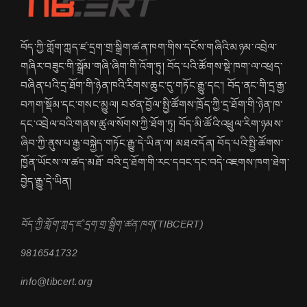
བོད་ཀྱི་གློག་ཀླད་ཛ་དྲག་གྲ་སྒྲིག་ཚན་ཁག་གིས་དངོས་གཞིའི་མཉམ་འབྲེལ་
གཞིར་བཟུང་གི་སྒྲོམ་གཞི་ཞིག་གི་འོག་ཏུ། བོད་པའི་ཚོགས་སྡེ་ཁག་ལ་འཕྲད་
བཞིན་པའི་དྲ་ཐོག་གི་ཉེན་ཁའི་རིགས་ཆུང་དུ་གཏོང་རྒྱུ་དང་། བོད་ནང་གི་དྲ་རྒྱ་
བཀག་སྡོམ་དང་གསང་མྱུལ། བཙན་བྱོལ་སྤྱི་ཚོགས་ཁྲོད་ཀྱི་དྲ་ཐོག་གི་ཉེན་ཁ་
དང་འབྲེལ་བའི་གནས་ཚུལ་སོགས་ཀྱི་ཐོག་ཏུ། བོད་མི་ཚོའི་འཕྲུལ་རིག་ཉམས་
ཞིབ་ཀྱི་ནུས་པ་རྒྱ་བསྐྱེད་གཏོང་རྒྱུ་དེ་ཡིན་ལ། མཐའ་དོན། བོད་པའི་སྤྱི་ཚོགས་
ཁྱོན་ཡོངས་ལ་ཚད་མཐོ་ བའི་དྲ་ཐོག་གི་རང་དབང་དང་བདེ་འཇགས་ཁག་ཐེག་
བྱེད་རྒྱུ་དེ་ཡིན།
བོད་ཀྱི་གློག་ཀླད་ཛ་དྲག་གྲ་སྒྲིག་ཚན་ཁག(TIBCERT)
9816541732
info@tibcert.org