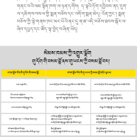
གནང་བའི་ལམ་སྟོན་ཁག་ལ་ཉན་དགོས། ད་ལྟའི་ཏོག་དབྱིབས་ནད་དུག་
ལ་དམིགས་བསལ་གྱི་སྨན་བཅོས་དང་འགོག་སྨན་མེད། འོན་ཀྱང་། སྨན་
བཅོས་ཀྱི་ལྟེ་གནས་ཁང་མང་པོའི་ནང་དུ་ན་ཚ་འདི་བཅོས་ཐབས་སྐོར་ལ་
ཞིབ་དཔྱད་དང་ཚོད་ལྟ་བྱེད་བཞིན་ཡོད།