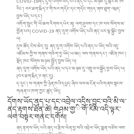
COVID-19ནད་དུག་འགོས་ཡོད་པའི
་ནད་པ་དང་མཉམ་དུ་སྐར་མ་༡༥་
རིང་། བར་ཐག་རྨིད་༡་གི་སར་གདོང་དང་གདོང་གཏད་ནས་ཐུག་འཕྲད་
བྱས་ཡོད་པ་དང་།
འགོག་སྲུང་གི་ཡོ་ཆས་རིགས་དཔེར་ན། ལག་ཤུབས་དང་ཁ་རས་སོགས་མ་
གྱོན་པར།
COVID-19 ནད་དུག་འགོས་ཡོད་པའི་
ནད་པར་ལྟ་སྐྱོང་བྱས་
པ།
དུས་ཚོད་ངེས་མེད་དུ།
ནད་དུག་འགོས་ཡོད་པའི་ནད་པ་ཡོད་སའི་འདུ་
འཛོམས་ཀྱི་ས་གནས་གཅིག་ཏུ་ཡོད་པའམ། ལས་གནས་དང་། འཛིན་ཁང་།
སྡོད་ཁང་སོགས་མཉམ་སྤྱོད་བྱས་ཡོད་པ།
ནད་དུག་འགོས་ཡོད་པའི་ནད་པ་དང་མཉམ་དུ་འགྲུལ་བསྐྱོད་བྱས་ཡོད་པ།
(བར་ཐག་རྨིད་༡་ནང་དུ)
ད་དུང་། ས་གནས་ཀྱི་ཉེན་ཁའི་དཔྱད་ཞིབ་ལས་མངོན་པའི་གནས་སྟངས་
གཞན་པ་ཁག་ཀྱང་ཚུད་ཡོད།
དོགས་ཡོད་ནད་པ་དང་འབྲེལ་འདྲིས་བྱུང་བའི་མི་ལ་
ནད་རྟགས་ཐོན་ཚེ། གཤམ་གྱ་ི་གོ་རིམ་འདི་ལྟར་
ལག་བསྟར་གནང་དགོས།
ནད་རྟགས་ཡོད་པའི་ནད་པ་རྩིས་ལེན་བྱ་སའི་འབྲེལ་ཡོད་སྨན་བཅོས་ལས་