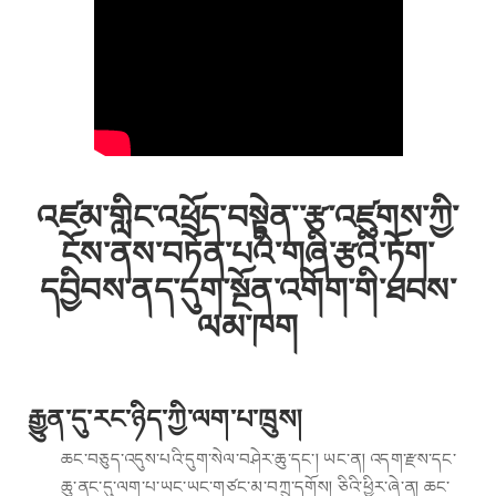
འཛམ་གླིང་འཕྲོད་བསྟེན་་རྩ་འཛུགས་ཀྱི་
ངོས་ནས་བཏོན་པའི་གཞི་རྩའི་ཏོག་
དབྱིབས་ནད་དུག་སྔོན་འགོག་གི་ཐབས་
ལམ་ཁག
རྒྱུན་དུ་རང་ཉིད་ཀྱི་ལག་པ་ཁྲུས།
ཆང་བཅུད་འདུས་པའི་དུག་སེལ་བཤེར་ཆུ་དང་། ཡང་ན། འདག་རྫས་དང་
ཆུ་ནང་དུ་ལག་པ་ཡང་ཡང་གཙང་མ་བཀྲུ་དགོས། ཅིའི་ཕྱིར་ཞེ་ན། ཆང་