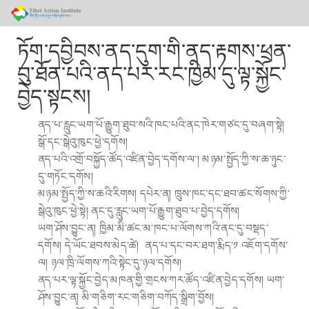
ཏོག་དབྱིབས་ནད་དུག་གི་ནད་རྟགས་ཕྲན་
བུ་ཐོན་པའི་ནད་པར་རང་ཁྱིམ་དུ་ལྟ་སྐྱོང་
བྱེད་སྟངས།
ནད་པ་རླུང་ཡག་པོ་རྒྱུག་ཐུབ་སའི་ཁང་པའི་ནང་ཁེར་གཙང་དུ་བཞག་སྟེ།
སྒོ་དང་སྒེའུ་ཁུང་ཕྱེ་དགོས།
ནད་པའི་འགྲོ་བསྐྱོད་ཚོད་འཛིན་བྱེད་དགོས་ལ་། མཉམ་སྤྱོད་ཀྱི་ས་ཆ་ཉུང་
དུ་གཏོང་དགོས།
མཉམ་སྤྱོད་ཀྱི་ས་ཆའི་རིགས། དཔེར་ན། ཁྲུས་ཁང་དང་ཐབ་ཚང་སོགས་ཀྱི་
སྒེའུ་ཁུང་ཕྱེ་སྟེ། ནང་དུ་རླུང་ཡག་པོ་རྒྱུག་ཐུབ་པ་བྱེད་དགོས།
ཡག་ཤོས་བྱུང་ན། ཁྱིམ་མི་ཚང་མ་ཁང་པ་ལོགས་ཀའི་ནང་དུ་བསྡད་
དགོས། དེ་ཡོང་ཐབས་མེད་ཚེ། ནད་པ་དང་བར་ཐག་རྨིད་༡ འཇོག་དགོས་
ལ། ཉལ་ཁྲི་ལོགས་ཀའི་སྟེང་དུ་ཉལ་དགོས།
ནད་པར་ལྟ་སྐྱོང་བྱེད་མཁན་གྱི་གྲངས་ཀར་ཚོད་འཛིན་བྱེད་དགོས། ཡག་
ཤོས་བྱུང་ན། མི་གཅིག་རང་གཅིག་བཀོད་སྒྲིག་བྱོས།