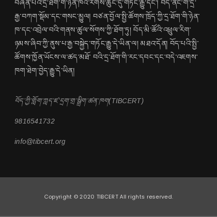
བཞིན་པའི་དྲ་ཐོག་གི་ཉེན་ཁའི་རིགས་ཆུང་དུ་གཏོང་རྒྱུ་དང་། བོད་ནང་གི་དྲ་
རྒྱ་བཀག་སྡོམ་དང་གསང་མྱུལ། བཙན་བྱོལ་སྤྱི་ཚོགས་ཁྲོད་ཀྱི་དྲ་ཐོག་གི་ཉེན་
ཁ་དང་འབྲེལ་བའི་གནས་ཚུལ་སོགས་ཀྱི་ཐོག་ཏུ། བོད་མི་ཚོའི་འཕྲུལ་རིག་
ཉམས་ཞིབ་ཀྱི་ནུས་པ་རྒྱ་བསྐྱེད་གཏོང་རྒྱུ་དེ་ཡིན་ལ། མཐའ་དོན། བོད་པའི་སྤྱི་
ཚོགས་ཁྱོན་ཡོངས་ལ་ཚད་མཐོ་ བའི་དྲ་ཐོག་གི་རང་དབང་དང་བདེ་འཇགས་
ཁག་ཐེག་བྱེད་རྒྱུ་དེ་ཡིན།
བོད་ཀྱི་གློག་ཀླད་ཛ་དྲག་གྲ་སྒྲིག་ཚན་ཁག(TIBCERT)
9816541732
info@tibcert.org
Copyright © 2020 TIBCERT All rights reserved.