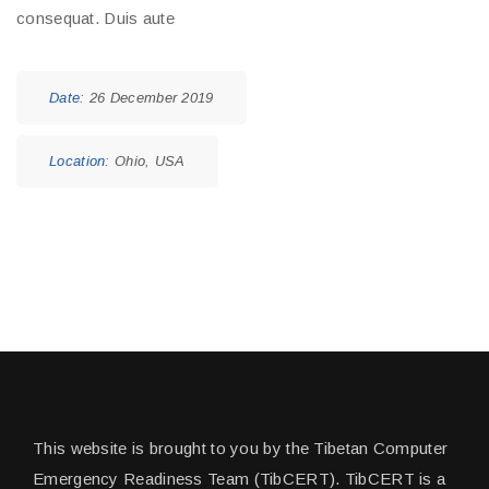
consequat. Duis aute
Date:
26 December 2019
Location:
Ohio, USA
This website is brought to you by the Tibetan Computer
Emergency Readiness Team (TibCERT). TibCERT is a