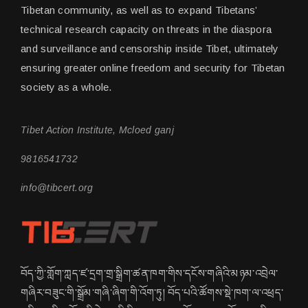
Tibetan community, as well as to expand Tibetans’
technical research capacity on threats in the diaspora
and surveillance and censorship inside Tibet, ultimately
ensuring greater online freedom and security for Tibetan
society as a whole.
Tibet Action Institute, Mcloed ganj
9816541732
info@tibcert.org
བོད་ཀྱི་གློག་ཀླད་ཛ་དྲག་གྲ་སྒྲིག་ཚན་ཁག་གིས་དངོས་གཞིའི་མཉམ་འབྲེལ་
གཞིར་བཟུང་གི་སྒྲོམ་གཞི་ཞིག་གི་འོག་ཏུ། བོད་པའི་ཚོགས་སྡེ་ཁག་ལ་འཕྲད་