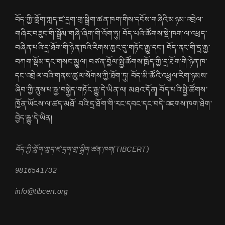
བོད་ཀྱི་གློག་ཀླད་ཛ་དྲག་གྲ་སྒྲིག་ཚན་ཁག་གིས་དངོས་གཞིའི་མཉམ་འབྲེལ་
གཞིར་བཟུང་གི་སྒྲོམ་གཞི་ཞིག་གི་འོག་ཏུ། བོད་པའི་ཚོགས་སྡེ་ཁག་ལ་འཕྲད་
བཞིན་པའི་དྲ་ཐོག་གི་ཉེན་ཁའི་རིགས་ཆུང་དུ་གཏོང་རྒྱུ་དང་། བོད་ནང་གི་དྲ་རྒྱ་
བཀག་སྡོམ་དང་གསང་མྱུལ། བཙན་བྱོལ་སྤྱི་ཚོགས་ཁྲོད་ཀྱི་དྲ་ཐོག་གི་ཉེན་ཁ་
དང་འབྲེལ་བའི་གནས་ཚུལ་སོགས་ཀྱི་ཐོག་ཏུ། བོད་མི་ཚོའི་འཕྲུལ་རིག་ཉམས་
ཞིབ་ཀྱི་ནུས་པ་རྒྱ་བསྐྱེད་གཏོང་རྒྱུ་དེ་ཡིན་ལ། མཐའ་དོན། བོད་པའི་སྤྱི་ཚོགས་
ཁྱོན་ཡོངས་ལ་ཚད་མཐོ་ བའི་དྲ་ཐོག་གི་རང་དབང་དང་བདེ་འཇགས་ཁག་ཐེག་
བྱེད་རྒྱུ་དེ་ཡིན།
བོད་ཀྱི་གློག་ཀླད་ཛ་དྲག་གྲ་སྒྲིག་ཚན་ཁག(TIBCERT)
9816541732
info@tibcert.org